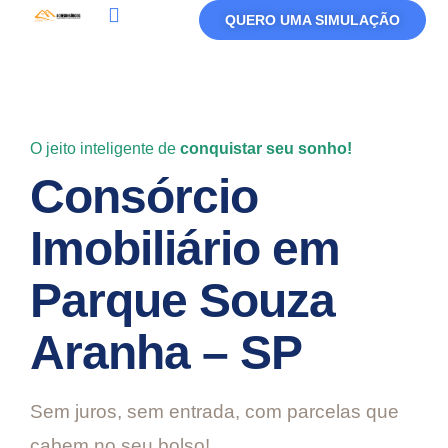
QUERO UMA SIMULAÇÃO
Política De Privacidade
Termos De Uso
O jeito inteligente de
conquistar seu sonho!
Consórcio
Imobiliário em
Parque Souza
Aranha – SP
Sem juros, sem entrada, com parcelas que
cabem no seu bolso!