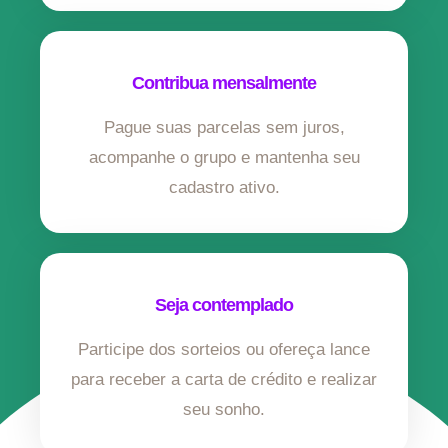
Contribua mensalmente
Pague suas parcelas sem juros,
acompanhe o grupo e mantenha seu
cadastro ativo.
Seja contemplado
Participe dos sorteios ou ofereça lance
para receber a carta de crédito e realizar
seu sonho.