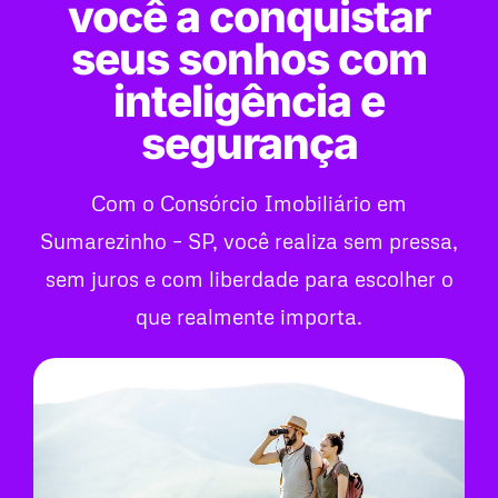
você a conquistar
seus sonhos com
inteligência e
segurança
Com o Consórcio Imobiliário em
Sumarezinho – SP, você realiza sem pressa,
sem juros e com liberdade para escolher o
que realmente importa.