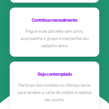
Contribua mensalmente
Pague suas parcelas sem juros,
acompanhe o grupo e mantenha seu
cadastro ativo.
Seja contemplado
Participe dos sorteios ou ofereça lance
para receber a carta de crédito e realizar
seu sonho.