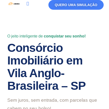
QUERO UMA SIMULAÇÃO
Política De Privacidade
Termos De Uso
O jeito inteligente de
conquistar seu sonho!
Consórcio
Imobiliário em
Vila Anglo-
Brasileira – SP
Sem juros, sem entrada, com parcelas que
cabem no seu bolso!