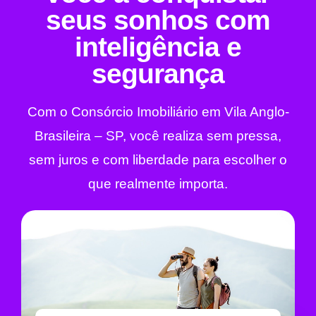
seus sonhos com
inteligência e
segurança
Com o Consórcio Imobiliário em Vila Anglo-
Brasileira – SP, você realiza sem pressa,
sem juros e com liberdade para escolher o
que realmente importa.