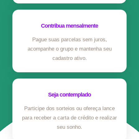
Contribua mensalmente
Pague suas parcelas sem juros,
acompanhe o grupo e mantenha seu
cadastro ativo.
Seja contemplado
Participe dos sorteios ou ofereça lance
para receber a carta de crédito e realizar
seu sonho.