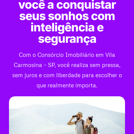
você a conquistar
seus sonhos com
inteligência e
segurança
Com o Consórcio Imobiliário em Vila
Carmosina – SP, você realiza sem pressa,
sem juros e com liberdade para escolher o
que realmente importa.