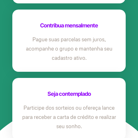
Contribua mensalmente
Pague suas parcelas sem juros,
acompanhe o grupo e mantenha seu
cadastro ativo.
Seja contemplado
Participe dos sorteios ou ofereça lance
para receber a carta de crédito e realizar
seu sonho.