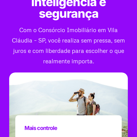
inteligência e
segurança
Com o Consórcio Imobiliário em Vila
Cláudia – SP, você realiza sem pressa, sem
juros e com liberdade para escolher o que
realmente importa.
Mais controle