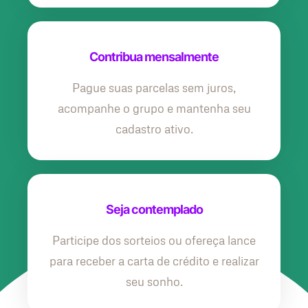
Contribua mensalmente
Pague suas parcelas sem juros,
acompanhe o grupo e mantenha seu
cadastro ativo.
Seja contemplado
Participe dos sorteios ou ofereça lance
para receber a carta de crédito e realizar
seu sonho.