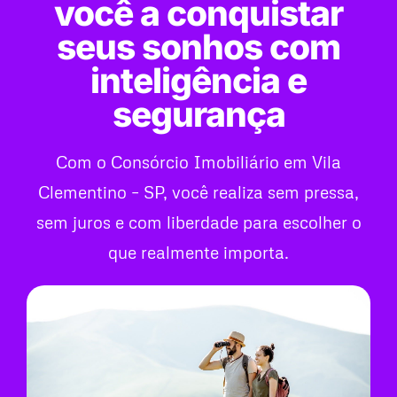
você a conquistar
seus sonhos com
inteligência e
segurança
Com o Consórcio Imobiliário em Vila
Clementino – SP, você realiza sem pressa,
sem juros e com liberdade para escolher o
que realmente importa.