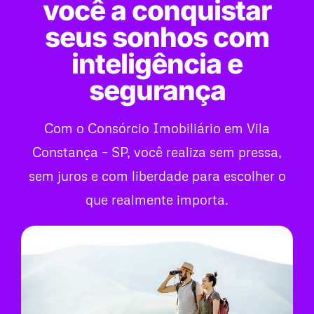
você a conquistar
seus sonhos com
inteligência e
segurança
Com o Consórcio Imobiliário em Vila
Constança – SP, você realiza sem pressa,
sem juros e com liberdade para escolher o
que realmente importa.