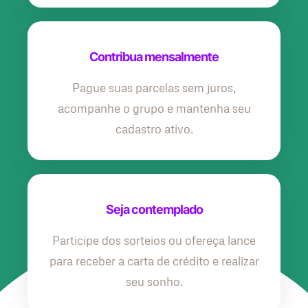
Contribua mensalmente
Pague suas parcelas sem juros,
acompanhe o grupo e mantenha seu
cadastro ativo.
Seja contemplado
Participe dos sorteios ou ofereça lance
para receber a carta de crédito e realizar
seu sonho.