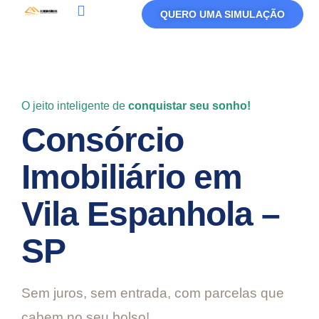
QUERO UMA SIMULAÇÃO
Política De Privacidade
Termos De Uso
O jeito inteligente de
conquistar seu sonho!
Consórcio
Imobiliário em
Vila Espanhola –
SP
Sem juros, sem entrada, com parcelas que
cabem no seu bolso!