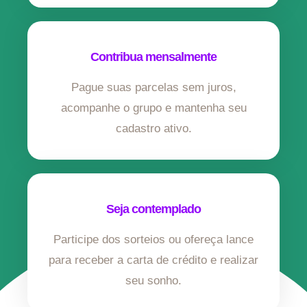
Contribua mensalmente
Pague suas parcelas sem juros,
acompanhe o grupo e mantenha seu
cadastro ativo.
Seja contemplado
Participe dos sorteios ou ofereça lance
para receber a carta de crédito e realizar
seu sonho.