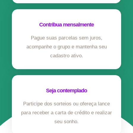
Contribua mensalmente
Pague suas parcelas sem juros,
acompanhe o grupo e mantenha seu
cadastro ativo.
Seja contemplado
Participe dos sorteios ou ofereça lance
para receber a carta de crédito e realizar
seu sonho.