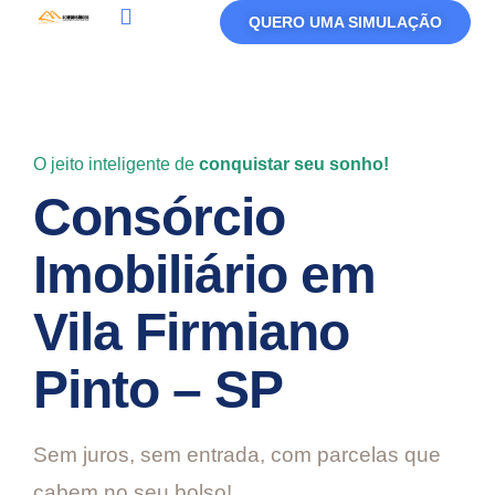
QUERO UMA SIMULAÇÃO
Política De Privacidade
Termos De Uso
O jeito inteligente de
conquistar seu sonho!
Consórcio
Imobiliário em
Vila Firmiano
Pinto – SP
Sem juros, sem entrada, com parcelas que
cabem no seu bolso!