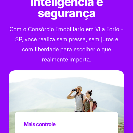
inteligência e
segurança
Com o Consórcio Imobiliário em Vila Iório –
SP, você realiza sem pressa, sem juros e
com liberdade para escolher o que
realmente importa.
Mais controle