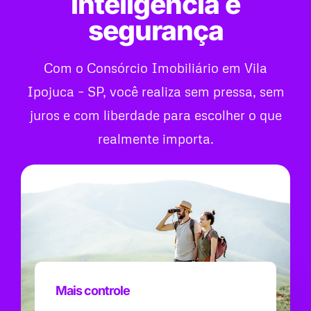
inteligência e
segurança
Com o Consórcio Imobiliário em Vila
Ipojuca – SP, você realiza sem pressa, sem
juros e com liberdade para escolher o que
realmente importa.
Mais controle