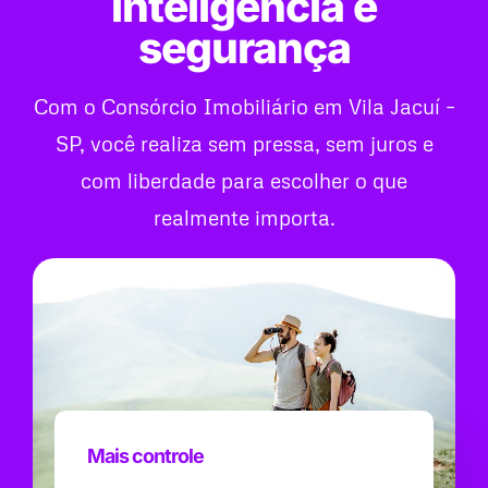
inteligência e
segurança
Com o Consórcio Imobiliário em Vila Jacuí –
SP, você realiza sem pressa, sem juros e
com liberdade para escolher o que
realmente importa.
Mais controle