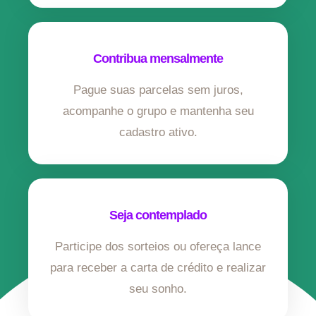
Contribua mensalmente
Pague suas parcelas sem juros,
acompanhe o grupo e mantenha seu
cadastro ativo.
Seja contemplado
Participe dos sorteios ou ofereça lance
para receber a carta de crédito e realizar
seu sonho.