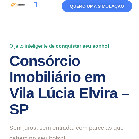
QUERO UMA SIMULAÇÃO
Política De Privacidade
Termos De Uso
O jeito inteligente de
conquistar seu sonho!
Consórcio
Imobiliário em
Vila Lúcia Elvira –
SP
Sem juros, sem entrada, com parcelas que
cabem no seu bolso!