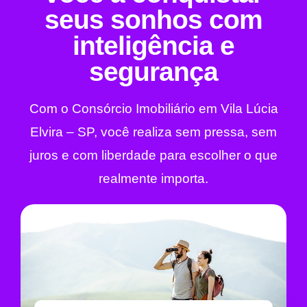
seus sonhos com
inteligência e
segurança
Com o Consórcio Imobiliário em Vila Lúcia
Elvira – SP, você realiza sem pressa, sem
juros e com liberdade para escolher o que
realmente importa.