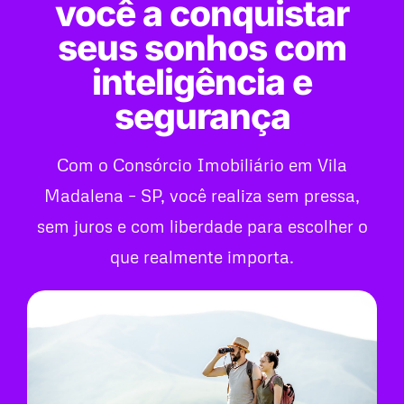
você a conquistar
seus sonhos com
inteligência e
segurança
Com o Consórcio Imobiliário em Vila
Madalena – SP, você realiza sem pressa,
sem juros e com liberdade para escolher o
que realmente importa.