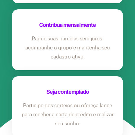
Contribua mensalmente
Pague suas parcelas sem juros,
acompanhe o grupo e mantenha seu
cadastro ativo.
Seja contemplado
Participe dos sorteios ou ofereça lance
para receber a carta de crédito e realizar
seu sonho.