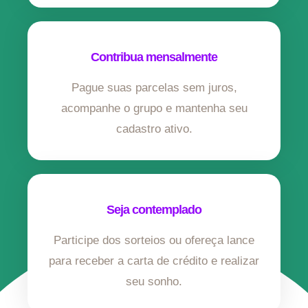
Contribua mensalmente
Pague suas parcelas sem juros,
acompanhe o grupo e mantenha seu
cadastro ativo.
Seja contemplado
Participe dos sorteios ou ofereça lance
para receber a carta de crédito e realizar
seu sonho.