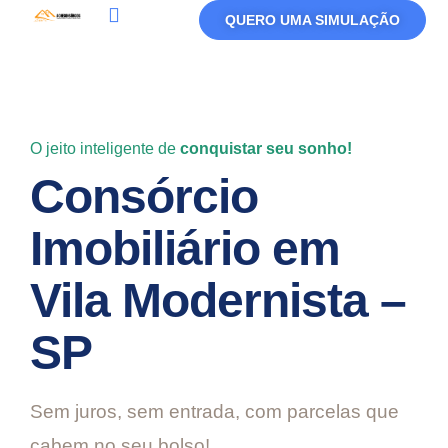
QUERO UMA SIMULAÇÃO
Política De Privacidade
Termos De Uso
O jeito inteligente de
conquistar seu sonho!
Consórcio
Imobiliário em
Vila Modernista –
SP
Sem juros, sem entrada, com parcelas que
cabem no seu bolso!