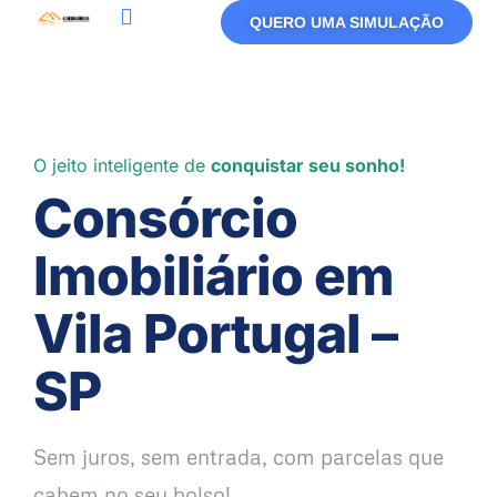
QUERO UMA SIMULAÇÃO
Política De Privacidade
Termos De Uso
O jeito inteligente de
conquistar seu sonho!
Consórcio
Imobiliário em
Vila Portugal –
SP
Sem juros, sem entrada, com parcelas que
cabem no seu bolso!