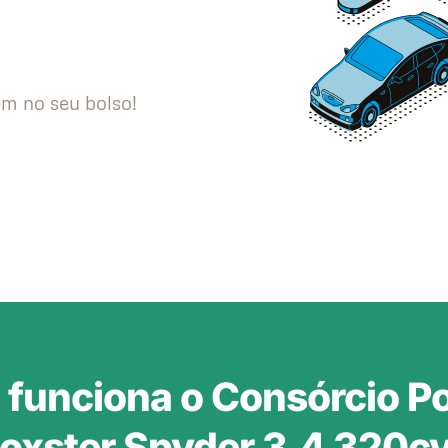
m no seu bolso!
funciona o Consórcio P
oxster Spyder 3.4 320c