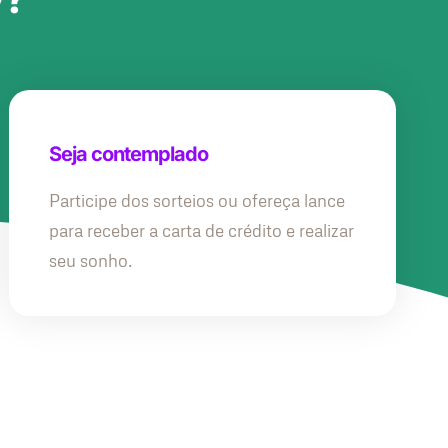
Seja contemplado
Participe dos sorteios ou ofereça lance
para receber a carta de crédito e realizar
seu sonho.