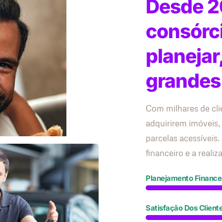
Desde 2
consórc
planejar
grandes
Com milhares de cli
adquirirem imóveis,
parcelas acessívei
financeiro e a reali
Planejamento Finance
Satisfação Dos Client