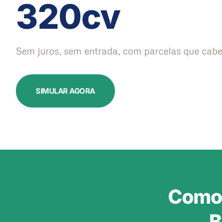
320cv
Sem juros, sem entrada, com parcelas que cabe
SIMULAR AGORA
Como 
B