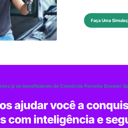
Faça Uma Simulaç
entes já se beneficiaram do Consórcio Porsche Boxster 
s ajudar você a conquis
s com inteligência e seg