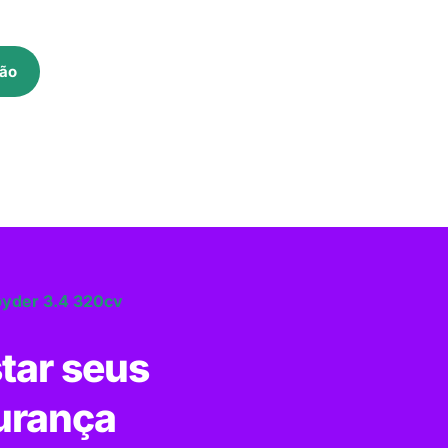
ão
Spyder 3.4 320cv
tar seus
urança