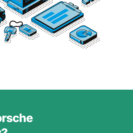
orsche
v?