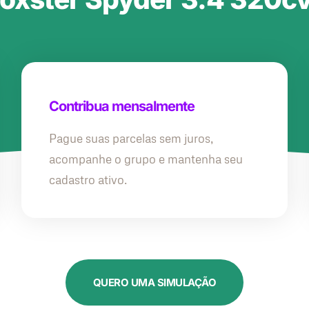
Contribua mensalmente
Pague suas parcelas sem juros,
acompanhe o grupo e mantenha seu
cadastro ativo.
QUERO UMA SIMULAÇÃO